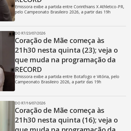
V
Emissora exibe a partida entre Corinthians X Athletico-PR,
pelo Campeonato Brasileiro 2026, a partir das 19h
i
DO R7
/
23/07/2026
Coração de Mãe começa às
d
21h30 nesta quinta (23); veja o
que muda na programação da
e
RECORD
Emissora exibe a partida entre Botafogo e Vitória, pelo
Campeonato Brasileiro 2026, a partir das 19h
o
DO R7
/
16/07/2026
Coração de Mãe começa às
21h30 nesta quinta (16); veja o
que muda na programação da