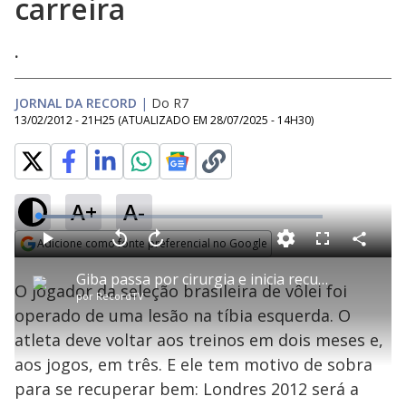
carreira
.
JORNAL DA RECORD
|
Do R7
13/02/2012 - 21H25
(ATUALIZADO EM
28/07/2025 - 14H30
)
A+
A-
L
o
a
Adicione como fonte preferencial no Google
d
C
P
V
A
P
F
e
o
l
o
v
u
Opens in new window
d
m
a
l
a
l
:
Giba passa por cirurgia e inicia recuperação para última Olimpíada da carreira
p
y
t
n
l
1
O jogador da seleção brasileira de vôlei foi
a
a
ç
s
2
por
RecordTV
r
r
a
c
.
t
1
r
l
r
8
operado de uma lesão na tíbia esquerda. O
i
0
1
e
7
l
s
0
e
%
h
atleta deve voltar aos treinos em dois meses e,
e
s
n
a
g
e
r
u
g
aos jogos, em três. E ele tem motivo de sobra
n
u
a
d
n
o
d
para se recuperar bem: Londres 2012 será a
s
o
s