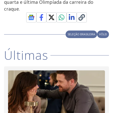
quarta e última Olimpíada da carreira do
y
craque.
M
V
u
d
o
i
SELEÇÃO BRASILEIRA
VÔLEI
d
Últimas
e
o