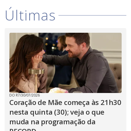
i
Últimas
d
e
o
DO R7
/
30/07/2026
Coração de Mãe começa às 21h30
nesta quinta (30); veja o que
muda na programação da