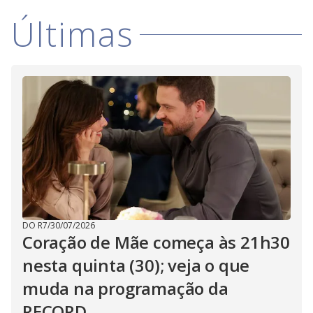
i
Últimas
d
e
o
DO R7
/
30/07/2026
Coração de Mãe começa às 21h30
nesta quinta (30); veja o que
muda na programação da
RECORD