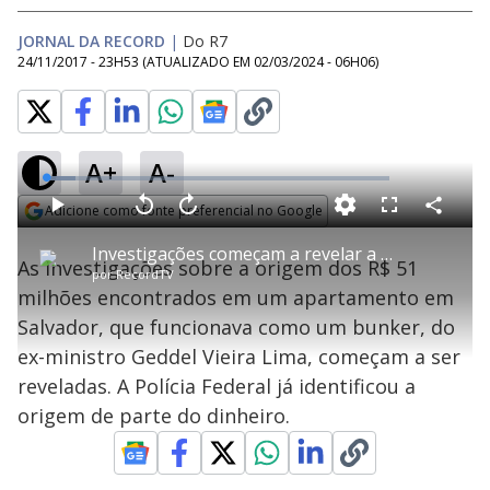
JORNAL DA RECORD
|
Do R7
24/11/2017 - 23H53
(ATUALIZADO EM
02/03/2024 - 06H06
)
A+
A-
L
o
a
Adicione como fonte preferencial no Google
d
C
P
V
A
P
F
e
o
l
o
v
u
Opens in new window
d
m
a
l
a
l
:
Investigações começam a revelar a origem dos R$ 51 milhões encontrados em apartamento em Salvador
p
y
t
n
l
8
As investigações sobre a origem dos R$ 51
a
a
ç
s
.
por
RecordTV
r
r
a
c
6
t
1
r
l
r
4
milhões encontrados em um apartamento em
i
0
1
e
%
l
s
0
e
h
Salvador, que funcionava como um bunker, do
e
s
n
a
g
e
r
u
g
ex-ministro Geddel Vieira Lima, começam a ser
n
u
a
d
n
o
d
reveladas. A Polícia Federal já identificou a
s
o
s
origem de parte do dinheiro.
y
M
u