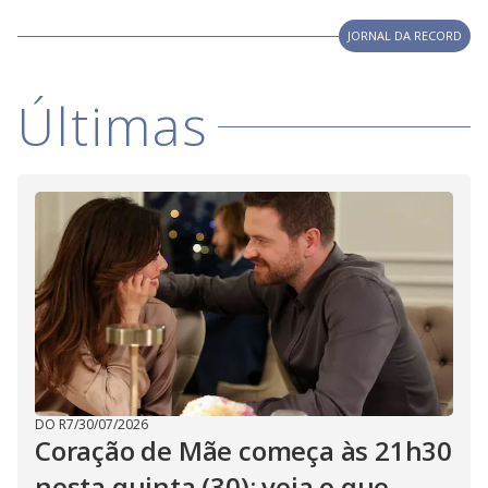
V
d
o
JORNAL DA RECORD
i
Últimas
d
e
o
DO R7
/
30/07/2026
Coração de Mãe começa às 21h30
nesta quinta (30); veja o que