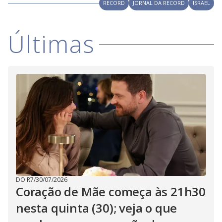
V
RECORD
JORNAL DA RECORD
ISRAEL
d
o
i
Últimas
d
e
o
DO R7
/
30/07/2026
Coração de Mãe começa às 21h30
nesta quinta (30); veja o que