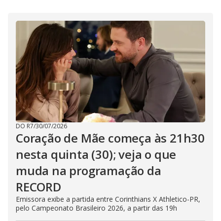
i
d
e
o
DO R7
/
30/07/2026
Coração de Mãe começa às 21h30
nesta quinta (30); veja o que
muda na programação da
RECORD
Emissora exibe a partida entre Corinthians X Athletico-PR,
pelo Campeonato Brasileiro 2026, a partir das 19h