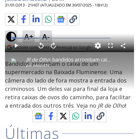
31/01/2013 - 21H07
(ATUALIZADO EM
30/07/2025 - 18H12
)
A+
A-
L
o
a
Adicione como fonte preferencial no Google
d
C
P
V
A
P
F
e
o
l
o
v
u
Opens in new window
d
m
a
l
a
l
:
JR de OIho
: bandidos arrombam caixa de supermercado na Baixada
p
y
t
n
l
2
Bandidos arrombam o caixa de um
a
a
ç
s
7
por
RecordTV
r
r
a
c
.
t
1
r
l
r
2
supermercado na Baixada Fluminense. Uma
i
0
1
e
7
l
s
0
e
%
h
câmera do lado de fora mostra a entrada dos
e
s
n
a
g
e
r
u
g
criminosos. Um deles vai para final da loja e
n
u
a
d
n
o
d
retira caixas de ovos do caminho, para facilitar
s
o
s
a entrada dos outros três. Veja no
JR de Olho
!
y
M
Últimas
V
u
d
o