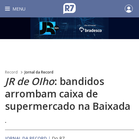
MENU
Record
Jornal da Record
JR de OIho
: bandidos
arrombam caixa de
supermercado na Baixada
.
JORNAL DA RECORD
|
Do R7