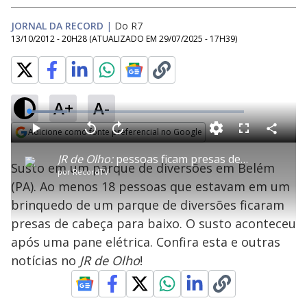
JORNAL DA RECORD
|
Do R7
13/10/2012 - 20H28
(ATUALIZADO EM
29/07/2025 - 17H39
)
A+
A-
L
o
a
Adicione como fonte preferencial no Google
d
C
P
V
A
P
F
e
o
l
o
v
u
Opens in new window
d
m
a
l
a
l
:
JR de Olho:
pessoas ficam presas de cabeça para baixo em parque de diversões
p
y
t
n
l
1
Susto em um parque de diversões em Belém
a
a
ç
s
7
por
RecordTV
r
r
a
c
.
t
1
r
l
r
8
(PA). Ao menos 18 pessoas que estavam em um
i
0
1
e
3
l
s
0
e
%
h
brinquedo de um parque de diversões ficaram
e
s
n
a
g
e
r
u
g
presas de cabeça para baixo. O susto aconteceu
n
u
a
d
n
o
d
após uma pane elétrica. Confira esta e outras
s
o
s
notícias no
JR de Olho
!
y
M
u