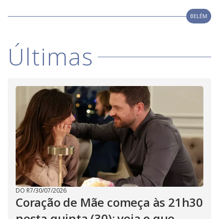
V
d
o
BELÉM
i
Últimas
d
e
o
DO R7
/
30/07/2026
Coração de Mãe começa às 21h30
nesta quinta (30); veja o que