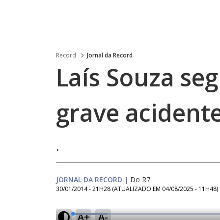
Record
Jornal da Record
Laís Souza se
grave acident
.
JORNAL DA RECORD
|
Do R7
30/01/2014 - 21H28
(ATUALIZADO EM
04/08/2025 - 11H48
)
A+
A-
L