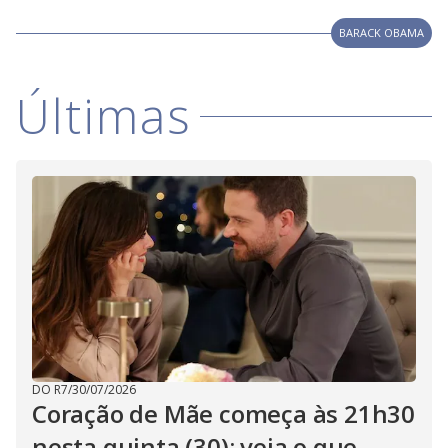
V
d
o
BARACK OBAMA
i
Últimas
d
e
o
DO R7
/
30/07/2026
Coração de Mãe começa às 21h30
nesta quinta (30); veja o que