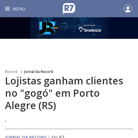
MENU
Record
Jornal da Record
Lojistas ganham clientes
no "gogó" em Porto
Alegre (RS)
.
JORNAL DA RECORD
|
Do R7