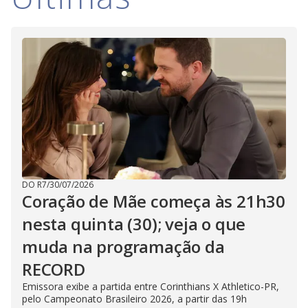
i
d
e
o
DO R7
/
30/07/2026
Coração de Mãe começa às 21h30
nesta quinta (30); veja o que
muda na programação da
RECORD
Emissora exibe a partida entre Corinthians X Athletico-PR,
pelo Campeonato Brasileiro 2026, a partir das 19h