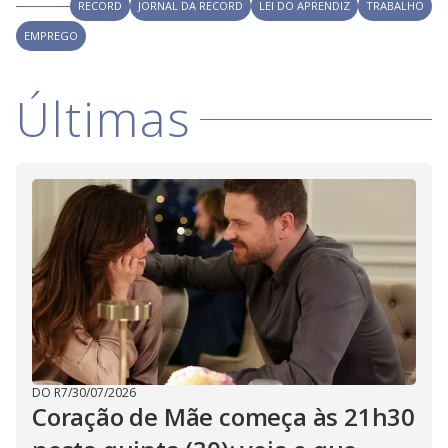
V
RECORD
JORNAL DA RECORD
LEI DO APRENDIZ
TRABALHO
d
o
EMPREGO
i
Últimas
d
e
o
DO R7
/
30/07/2026
Coração de Mãe começa às 21h30