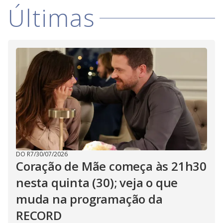
i
Últimas
d
e
o
DO R7
/
30/07/2026
Coração de Mãe começa às 21h30
nesta quinta (30); veja o que
muda na programação da
RECORD