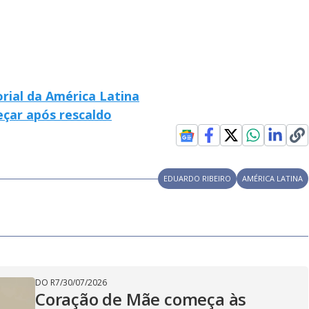
V
i
d
rial da América Latina
eçar após rescaldo
e
EDUARDO RIBEIRO
AMÉRICA LATINA
o
DO R7
/
30/07/2026
Coração de Mãe começa às