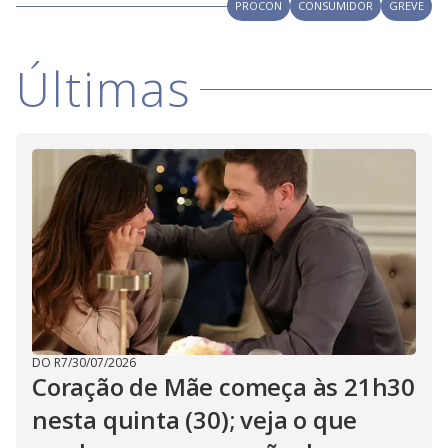
V
PROCON
CONSUMIDOR
GREVE
d
o
i
Últimas
d
e
o
DO R7
/
30/07/2026
Coração de Mãe começa às 21h30
nesta quinta (30); veja o que