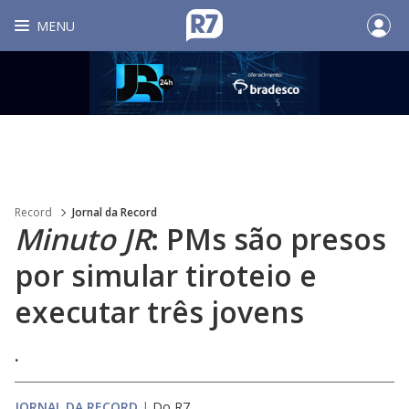
MENU
Record
Jornal da Record
Minuto JR
: PMs são presos
por simular tiroteio e
executar três jovens
.
JORNAL DA RECORD
|
Do R7