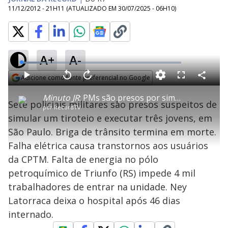
11/12/2012 - 21H11
(ATUALIZADO EM
30/07/2025 - 06H10
)
A+
A-
L
o
a
Adicione como fonte preferencial no Google
d
C
P
V
A
P
F
e
o
l
o
v
u
Opens in new window
d
m
a
l
a
l
:
Minuto JR
: PMs são presos por simular tiroteio e executar três jovens
p
y
t
n
l
1
Sete policiais militares são presos suspeitos de
a
a
ç
s
3
por
RecordTV
r
r
a
c
.
t
1
r
l
r
4
simular um tiroteio e executar três jovens, em
i
0
1
e
7
l
s
0
e
%
h
São Paulo. Briga de trânsito termina em morte.
e
s
n
a
g
e
r
u
g
Falha elétrica causa transtornos aos usuários
n
u
a
d
n
o
d
da CPTM. Falta de energia no pólo
s
o
s
petroquímico de Triunfo (RS) impede 4 mil
y
trabalhadores de entrar na unidade. Ney
Latorraca deixa o hospital após 46 dias
M
V
u
d
internado.
o