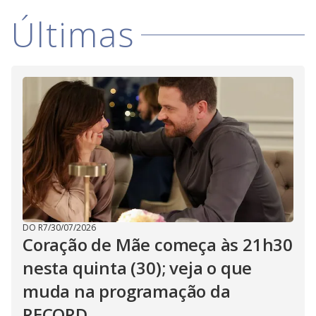
i
Últimas
d
e
o
DO R7
/
30/07/2026
Coração de Mãe começa às 21h30
nesta quinta (30); veja o que
muda na programação da
RECORD