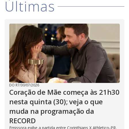
Últimas
i
d
e
o
DO R7
/
30/07/2026
Coração de Mãe começa às 21h30
nesta quinta (30); veja o que
muda na programação da
RECORD
Emissora exibe a partida entre Corinthians X Athletico-PR,