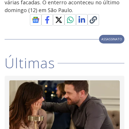
várias facadas. O enterro aconteceu no último
y
domingo (12) em São Paulo.
M
V
u
d
o
i
ASSASSINATO
d
Últimas
e
o