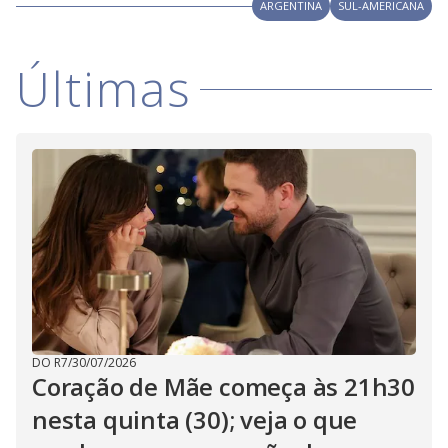
V
ARGENTINA
SUL-AMERICANA
d
o
i
Últimas
d
e
o
DO R7
/
30/07/2026
Coração de Mãe começa às 21h30
nesta quinta (30); veja o que