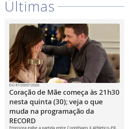
Últimas
i
d
e
o
DO R7
/
30/07/2026
Coração de Mãe começa às 21h30
nesta quinta (30); veja o que
muda na programação da
RECORD
Emissora exibe a partida entre Corinthians X Athletico-PR,