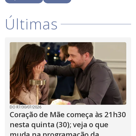
i
Últimas
d
e
o
DO R7
/
30/07/2026
Coração de Mãe começa às 21h30
nesta quinta (30); veja o que
muda na programação da