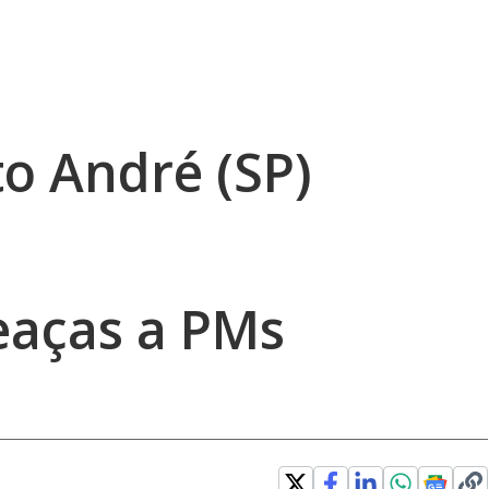
to André (SP)
eaças a PMs