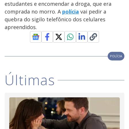
V
d
estudantes e encomendar a droga, que era
o
comprada no morro. A
polícia
vai pedir a
i
quebra do sigilo telefônico dos celulares
apreendidos.
d
e
POLÍCIA
o
Últimas