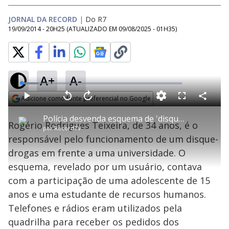
JORNAL DA RECORD
|
Do R7
19/09/2014 - 20H25
(ATUALIZADO EM
09/08/2025 - 01H35
)
A+
A-
L
o
a
Adicione como fonte preferencial no Google
d
C
P
V
A
P
F
e
o
l
o
v
u
Opens in new window
d
m
a
l
a
l
:
Polícia desvenda esquema de 'disque-drogas' em universidade do Rio de Janeiro
p
y
t
n
l
1
Rogério Rodrigues Teixeira, de 34 anos, é o
a
a
ç
s
0
por
RecordTV
r
r
a
c
.
t
1
r
l
r
9
responsável pelo funcionamento de um disque-
i
0
1
e
6
l
s
0
e
%
h
drogas em frente a uma universidade. O
e
s
n
a
g
e
r
u
g
esquema, revelado por um usuário, contava
n
u
a
d
n
o
d
com a participação de uma adolescente de 15
s
o
s
anos e uma estudante de recursos humanos.
y
Telefones e rádios eram utilizados pela
quadrilha para receber os pedidos dos
M
u