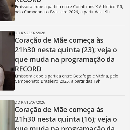
V
Emissora exibe a partida entre Corinthians X Athletico-PR,
pelo Campeonato Brasileiro 2026, a partir das 19h
i
DO R7
/
23/07/2026
Coração de Mãe começa às
d
21h30 nesta quinta (23); veja o
que muda na programação da
e
RECORD
Emissora exibe a partida entre Botafogo e Vitória, pelo
Campeonato Brasileiro 2026, a partir das 19h
o
DO R7
/
16/07/2026
Coração de Mãe começa às
21h30 nesta quinta (16); veja o
que muda na programação da