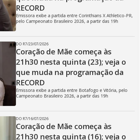
V
RECORD
Emissora exibe a partida entre Corinthians X Athletico-PR,
i
pelo Campeonato Brasileiro 2026, a partir das 19h
d
DO R7
/
23/07/2026
Coração de Mãe começa às
21h30 nesta quinta (23); veja o
e
que muda na programação da
RECORD
Emissora exibe a partida entre Botafogo e Vitória, pelo
o
Campeonato Brasileiro 2026, a partir das 19h
DO R7
/
16/07/2026
Coração de Mãe começa às
21h30 nesta quinta (16); veja o