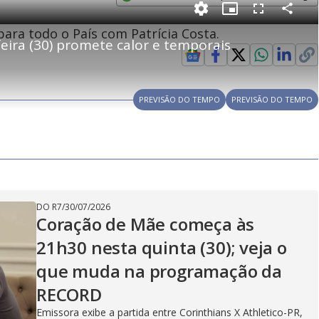
e
Opens in new window
P
C
P
F
m
o
i
u
ara todo o País com Patrícia Costa.
m
c
l
p
eira (30) promete calor e temporais
a
t
l
a
u
s
r
r
c
i
t
e
r
i
-
e
l
l
n
i
e
V
h
n
n
e
a
-
i
l
r
P
PREVISÃO DO TEMPO
PREVISÃO DO TEMPO
o
i
c
n
c
i
t
d
u
g
a
a
r
d
e
e
T
i
m
y
e
DO R7
/
30/07/2026
Coração de Mãe começa às
21h30 nesta quinta (30); veja o
V
que muda na programação da
RECORD
Emissora exibe a partida entre Corinthians X Athletico-PR,