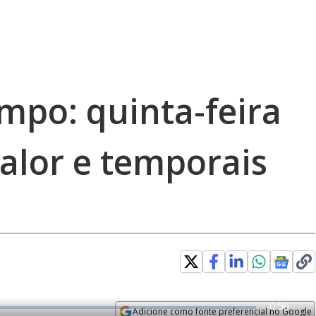
mpo: quinta-feira
alor e temporais
R
-
0:56
Adicione como fonte preferencial no Google