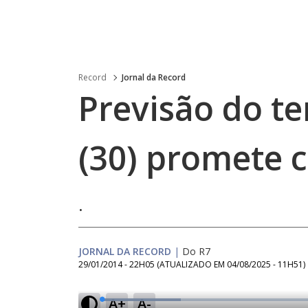
Record
Jornal da Record
Previsão do te
(30) promete c
.
JORNAL DA RECORD
|
Do R7
29/01/2014 - 22H05
(ATUALIZADO EM
04/08/2025 - 11H51
)
A+
A-
L