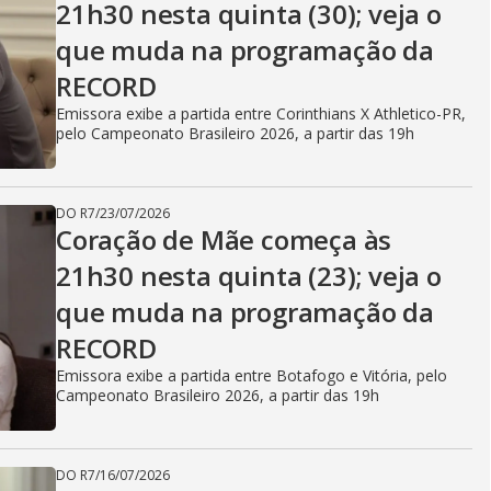
V
21h30 nesta quinta (30); veja o
que muda na programação da
i
RECORD
Emissora exibe a partida entre Corinthians X Athletico-PR,
pelo Campeonato Brasileiro 2026, a partir das 19h
d
DO R7
/
23/07/2026
Coração de Mãe começa às
e
21h30 nesta quinta (23); veja o
que muda na programação da
o
RECORD
Emissora exibe a partida entre Botafogo e Vitória, pelo
Campeonato Brasileiro 2026, a partir das 19h
DO R7
/
16/07/2026