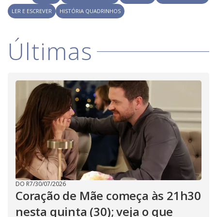
i
LER E ESCREVER
HISTÓRIA QUADRINHOS
d
Últimas
e
o
DO R7
/
30/07/2026
Coração de Mãe começa às 21h30
nesta quinta (30); veja o que