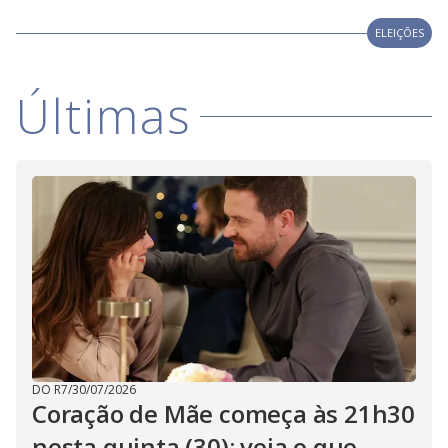
V
d
o
ELEIÇÕES
i
Últimas
d
e
o
DO R7
/
30/07/2026
Coração de Mãe começa às 21h30
nesta quinta (30); veja o que