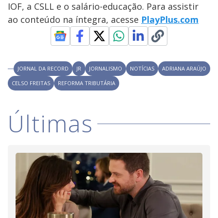
V
d
IOF, a CSLL e o salário-educação. Para assistir
o
ao conteúdo na íntegra, acesse
PlayPlus.com
i
d
JORNAL DA RECORD
JR
JORNALISMO
NOTÍCIAS
ADRIANA ARAÚJO
CELSO FREITAS
REFORMA TRIBUTÁRIA
e
Últimas
o