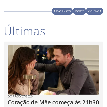
i
ASSASSINATO
MORTE
VIOLÊNCIA
d
Últimas
e
o
DO R7
/
30/07/2026
Coração de Mãe começa às 21h30