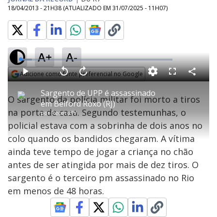
18/04/2013 - 21H38
(ATUALIZADO EM
31/07/2025 - 11H07
)
A+
A-
L
o
a
Adicione como fonte preferencial no Google
d
C
P
V
A
P
F
e
o
l
o
v
u
Opens in new window
d
m
a
l
a
l
:
Sargento de UPP é assassinado
p
y
t
n
l
7
O sargento da polícia militar foi morto a tiros
a
a
ç
s
.
em Belford Roxo (RJ)
r
r
a
c
7
t
1
r
l
r
0
na porta de casa. Segundo testemunhas, o
i
por
RecordTV
0
1
e
%
l
s
0
e
h
policial estava com a sobrinha de dois anos no
e
s
n
a
g
e
r
u
g
colo quando os bandidos chegaram. A vítima
n
u
a
d
n
o
d
ainda teve tempo de jogar a criança no chão
s
o
s
antes de ser atingida por mais de dez tiros. O
y
sargento é o terceiro pm assassinado no Rio
em menos de 48 horas.
M
V
u
d
o