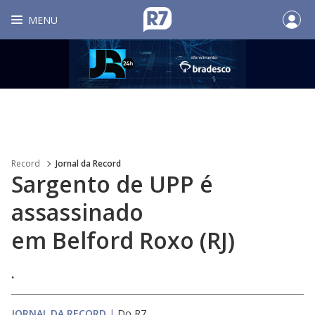
MENU
Record
Jornal da Record
Sargento de UPP é
assassinado
em Belford Roxo (RJ)
.
JORNAL DA RECORD
|
Do R7