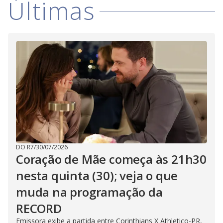
Últimas
i
d
e
o
DO R7
/
30/07/2026
Coração de Mãe começa às 21h30
nesta quinta (30); veja o que
muda na programação da
RECORD
Emissora exibe a partida entre Corinthians X Athletico-PR,