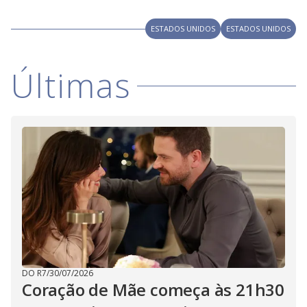
y
M
V
u
ESTADOS UNIDOS
ESTADOS UNIDOS
d
o
i
Últimas
d
e
o
DO R7
/
30/07/2026
Coração de Mãe começa às 21h30