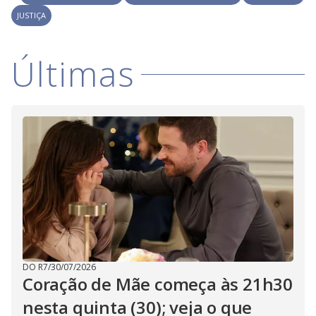
y
JUSTIÇA
M
V
u
d
o
Últimas
i
d
e
o
DO R7
/
30/07/2026
Coração de Mãe começa às 21h30
nesta quinta (30); veja o que