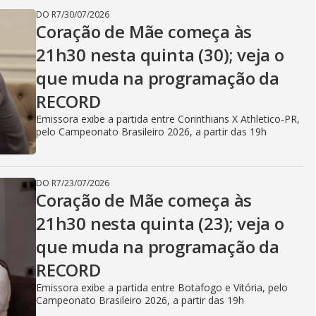
y
DO R7
/
30/07/2026
Coração de Mãe começa às
V
21h30 nesta quinta (30); veja o
que muda na programação da
i
RECORD
Emissora exibe a partida entre Corinthians X Athletico-PR,
pelo Campeonato Brasileiro 2026, a partir das 19h
d
DO R7
/
23/07/2026
Coração de Mãe começa às
e
21h30 nesta quinta (23); veja o
que muda na programação da
o
RECORD
Emissora exibe a partida entre Botafogo e Vitória, pelo
Campeonato Brasileiro 2026, a partir das 19h