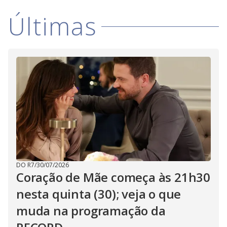
i
Últimas
d
e
o
DO R7
/
30/07/2026
Coração de Mãe começa às 21h30
nesta quinta (30); veja o que
muda na programação da