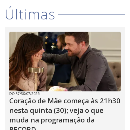
i
Últimas
d
e
o
DO R7
/
30/07/2026
Coração de Mãe começa às 21h30
nesta quinta (30); veja o que
muda na programação da
RECORD