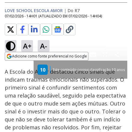
LOVE SCHOOL ESCOLA AMOR
|
Do R7
07/02/2026 - 14H01
(ATUALIZADO EM
07/02/2026 - 14H04
)
A+
A-
Loaded
:
3.52%
Adicione como fonte preferencial no Google
Subtitles
Ativar
Som
Opens in new window
10
Este conteúdo possui classificação 10 anos
A Escola do Amor destacou cinco sinais que
indicam traumas emocionais não superados. O
primeiro sinal é confundir sentimentos com
uma relação saudável, seguido pela expectativa
de que o outro mude sem ações mútuas. Outro
sinal é o investir mais do que o outro. Tolerar o
que não se deve tolerar também é um indício
de problemas não resolvidos. Por fim, rejeitar