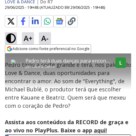
LOVE & DANCE
|
Do R7
29/06/2025 - 19H48
(ATUALIZADO EM
29/06/2025 - 19H48
)
A+
A-
explore
Adicione como fonte preferencial no Google
This
Opens in new window
Pedro terá duas danças para encontrar o amor!
is
L
Pedro tirou a sorte grande e terá, nos palcos do
a
Conteúdo bloqueado
por
Love & Dance
modal
Love & Dance, duas oportunidades para
window.
Lamentamos, mas o vídeo que está tentando assisitr é de exibição
This
exclusiva em território brasileiro :-(
encontrar o amor. Ao som de "Everything", de
modal
can
Michael Bublé, o produtor terá que escolher
be
closed
entre Kauane e Beatriz. Quem será que mexeu
by
pressing
com o coração de Pedro?
the
Escape
key
or
Assista aos conteúdos da RECORD de graça e
activating
the
ao vivo no PlayPlus. Baixe o app
aqui!
close