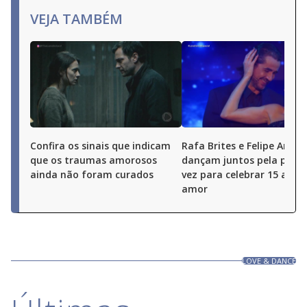
button.
VEJA TAMBÉM
Confira os sinais que indicam
Rafa Brites e Felipe Andre
que os traumas amorosos
dançam juntos pela prime
ainda não foram curados
vez para celebrar 15 anos
amor
LOVE & DANCE