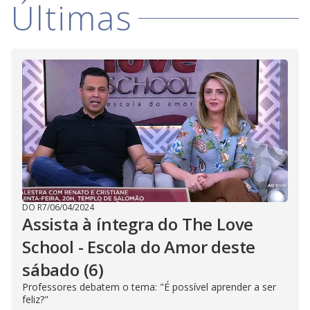
i
Últimas
d
e
o
DO R7
/
06/04/2024
Assista à íntegra do The Love
School - Escola do Amor deste
sábado (6)
Professores debatem o tema: "É possível aprender a ser
feliz?"