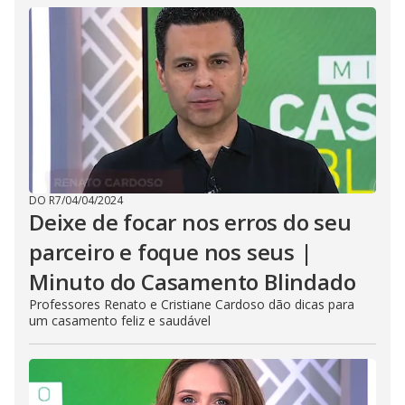
t
t
o
n
.
DO R7
/
04/04/2024
Deixe de focar nos erros do seu
parceiro e foque nos seus |
Minuto do Casamento Blindado
Professores Renato e Cristiane Cardoso dão dicas para
um casamento feliz e saudável