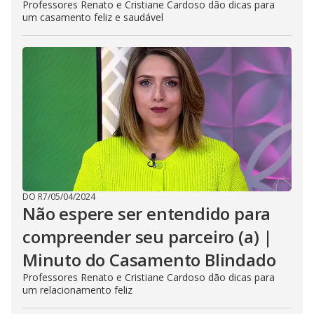
Professores Renato e Cristiane Cardoso dão dicas para
e
E
um casamento feliz e saudável
s
c
a
p
e
k
e
y
o
r
a
c
t
i
v
a
t
i
DO R7
/
05/04/2024
n
Não espere ser entendido para
g
t
compreender seu parceiro (a) |
h
e
c
Minuto do Casamento Blindado
l
o
Professores Renato e Cristiane Cardoso dão dicas para
s
um relacionamento feliz
e
b
u