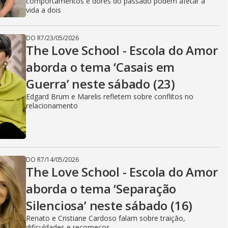
comportamentos e dores do passado podem afetar a
vida a dois
DO R7
/
23/05/2026
The Love School - Escola do Amor
aborda o tema ‘Casais em
Guerra’ neste sábado (23)
Edgard Brum e Marelis refletem sobre conflitos no
relacionamento
DO R7
/
14/05/2026
The Love School - Escola do Amor
aborda o tema ‘Separação
Silenciosa’ neste sábado (16)
Renato e Cristiane Cardoso falam sobre traição,
dificuldades e recomeços