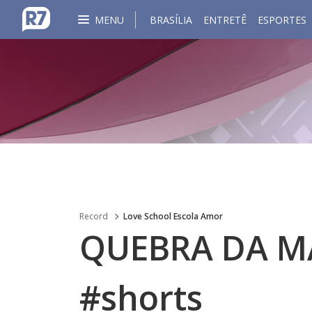
MENU
BRASÍLIA
ENTRETÊ
ESPORTES
Record
Love School Escola Amor
QUEBRA DA M
#shorts