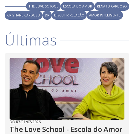
i
THE LOVE SCHOOL
ESCOLA DO AMOR
RENATO CARDOSO
CRISTIANE CARDOSO
DR
DISCUTIR RELAÇÃO
d
AMOR INTELIGENTE
Últimas
e
o
DO R7
/
31/07/2026
The Love School - Escola do Amor