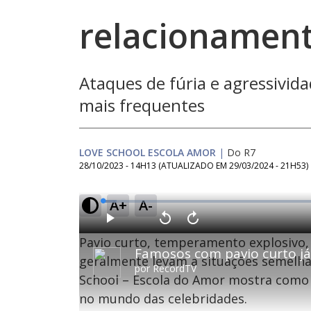
relacionamen
Ataques de fúria e agressivid
mais frequentes
LOVE SCHOOL ESCOLA AMOR
|
Do R7
28/10/2023 - 14H13
(ATUALIZADO EM
29/03/2024 - 21H53
)
A+
A-
L
o
a
d
P
V
A
e
l
o
v
d
Pavio curto, temperamento explosivo,
a
l
a
:
y
t
n
2
a
ç
geralmente levam a situações semelh
.
r
a
9
por
RecordTV
1
r
6
School – Escola do Amor mostra como 
0
1
%
s
0
e
s
no mundo das celebridades.
g
e
u
g