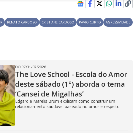
l
o
i
c
n
c
i
t
d
u
g
a
a
r
d
e
e
T
OR
RENATO CARDOSO
CRISTIANE CARDOSO
PAVIO CURTO
AGRESSIVIDADE
i
m
y
e
V
DO R7
/
31/07/2026
The Love School - Escola do Amor
deste sábado (1º) aborda o tema
i
‘Cansei de Migalhas’
Edgard e Marelis Brum explicam como construir um
relacionamento saudável baseado no amor e respeito
d