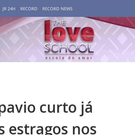
JR 24H
RECORD
RECORD NEWS
avio curto já
s estragos nos