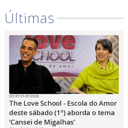
V
i
Últimas
d
e
o
DO R7
/
31/07/2026
The Love School - Escola do Amor
deste sábado (1º) aborda o tema
‘Cansei de Migalhas’