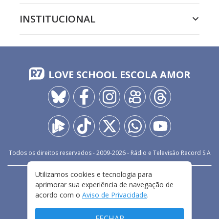
INSTITUCIONAL
LOVE SCHOOL ESCOLA AMOR
Todos os direitos reservados - 2009-
2026
- Rádio e Televisão Record S.A
Utilizamos cookies e tecnologia para
CARREIRA
FALE CONOSCO
PRIVACIDADE
aprimorar sua experiência de navegação de
TERMOS E CONDIÇÕES DE USO
acordo com o
Aviso de Privacidade
.
FECHAR