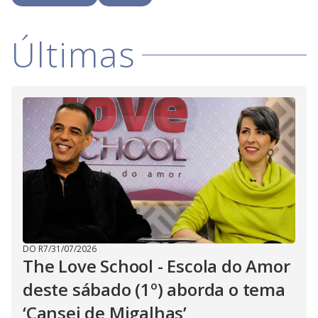
i
Últimas
d
e
o
DO R7
/
31/07/2026
The Love School - Escola do Amor
deste sábado (1º) aborda o tema
‘Cansei de Migalhas’