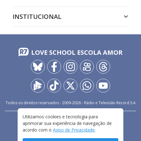
INSTITUCIONAL
LOVE SCHOOL ESCOLA AMOR
Todos os direitos reservados - 2009-
2026
- Rádio e Televisão Record S.A
Utilizamos cookies e tecnologia para
CARREIRA
FALE CONOSCO
PRIVACIDADE
aprimorar sua experiência de navegação de
TERMOS E CONDIÇÕES DE USO
acordo com o
Aviso de Privacidade
.