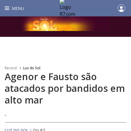
MENU
Record
Luz do Sol
Agenor e Fausto são
atacados por bandidos em
alto mar
.
LUZ DO SOL
|
Do R7