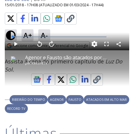
15/01/2018 - 17H08
(ATUALIZADO EM
01/03/2024 - 17H44
)
A+
A-
L
o
a
Adicione como fonte preferencial no Google
d
C
P
V
A
P
F
e
o
l
o
v
u
Opens in new window
d
m
a
l
a
l
:
Agenor e Fausto são atacados por bandidos em alto mar
p
y
t
n
l
3
Assista à cena do primeiro capítulo de
Luz Do
a
a
ç
s
.
por
RecordTV
r
r
a
c
6
t
1
r
l
r
7
Sol.
i
0
1
e
%
l
s
0
e
h
e
s
n
a
g
e
r
u
g
n
u
a
d
n
o
d
s
o
s
RIBEIRÃO DO TEMPO
AGENOR
FAUSTO
ATACADOS EM ALTO MAR
y
RECORD TV
M
V
u
d
Últimas
o