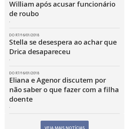
William após acusar funcionário
de roubo
.
DO R7
/
16/01/2018
Stella se desespera ao achar que
Drica desapareceu
.
DO R7
/
16/01/2018
Eliana e Agenor discutem por
não saber o que fazer com a filha
doente
.
VEJA MAIS NOTÍCIAS