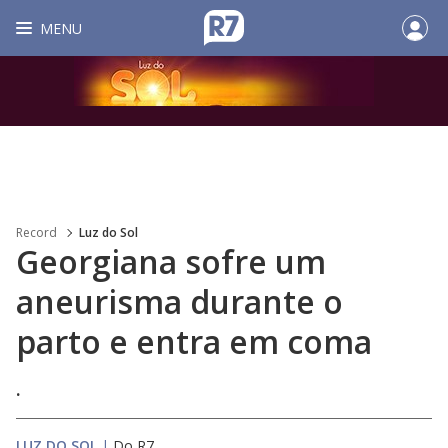
MENU
Record
Luz do Sol
Georgiana sofre um
aneurisma durante o
parto e entra em coma
.
LUZ DO SOL
|
Do R7