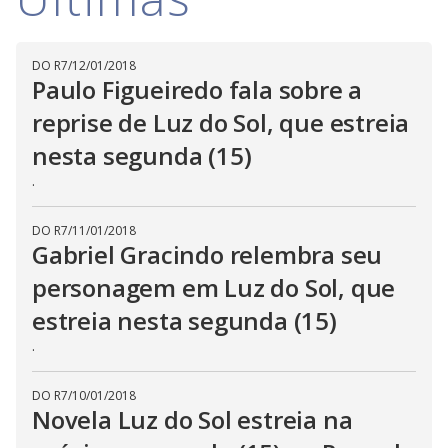
i
DO R7
/
12/01/2018
d
Paulo Figueiredo fala sobre a
reprise de Luz do Sol, que estreia
e
nesta segunda (15)
.
o
DO R7
/
11/01/2018
Gabriel Gracindo relembra seu
personagem em Luz do Sol, que
estreia nesta segunda (15)
.
DO R7
/
10/01/2018
Novela Luz do Sol estreia na