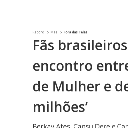
Record
Mãe
Fora das Telas
Fãs brasileiro
encontro entre
de Mulher e de
milhões’
Berkay Ateş, Cansu Dere e C